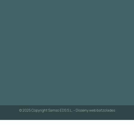
© 2025 Copyright Samso EDS S.L. – Disseny web
batzolades