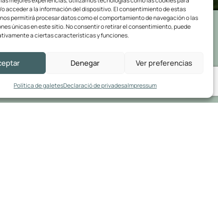
 las mejores experiencias, utilizamos tecnologías como las cookies para
o acceder a la información del dispositivo. El consentimiento de estas
 nos permitirá procesar datos como el comportamiento de navegación o las
ones únicas en este sitio. No consentir o retirar el consentimiento, puede
tivamente a ciertas características y funciones.
ceptar
Denegar
Ver preferencias
Política de galetes
Declaració de privadesa
Impressum