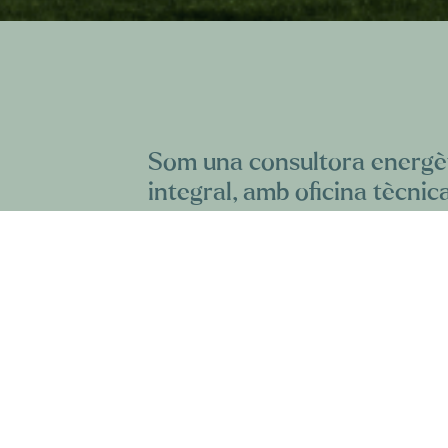
Som una consultora energèt
integral, amb oficina tècnica
d‟incidència estratègica, qu
transició energètica en una r
participada i transformador
SAMSØ és una consultora especialit
que ofereix una proposta integral ú
tècnica pròpia i incidència en matè
públiques
. Acompanyem la transici
jurídiques, solvència tècnica i capac