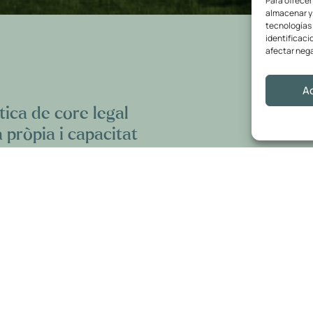
Para ofrecer
almacenar y/
tecnologías
identificaci
afectar nega
A
ica de core legal
 pròpia i capacitat
e converteix la
ealitat justa,
a.
zada en el sector energètic
nica:
equip legal, oficina
ria normativa i de polítiques
ó energètica amb garanties
itat real de transformació a les