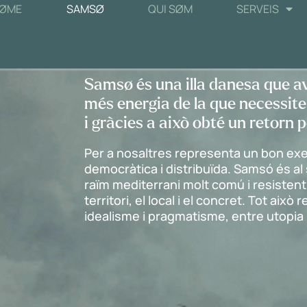
ØME
SAMSØ
QUI SØM
SERVEIS
Samsø és una illa danesa que a
més energia de la que necessite
i gràcies a això obté un retorn pe
Per a nosaltres representa un bon exe
democràtica i distribuïda. Samsó és al
raïm mediterrani molt comú i resisten
territori, el local i el concret. Tot això
idealisme i pragmatisme, entre utopia i 