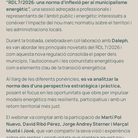
“RDL 7/2026: una norma d’inflexió per al municipalisme
energètic”,
una sessió adreçada a professionals i
representants de l’àmbit públic i energètic interessats a
conèixer l’impacte del nou marc normatiu sobre el territori i
les administracions locals.
Durant la trobada, celebrada en col·laboració amb
Daleph
,
es van abordar les principals novetats del RDL 7/2026 i
com aquesta nova regulació consolida el paper dels
municipis, l’autoconsum i les comunitats energètiques
com a elements clau de la transició energètica.
Al llarg de les diferents ponències,
es va analitzar la
norma des d’una perspectiva estratègica i pràctica,
posant el focus en les oportunitats que obre per impulsar
models energètics més resilients, participatius i amb un
retorn territorial més just.
El webinar va comptar amb la participació de
Martí Pol
Nuevo, David Ribó Pérez, Jorge Andrey Sterner i Marçal
Musté i Jové,
que van compartir la seva visió i experiència
sobre els reptes i oportunitats que planteja aquest nou