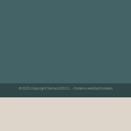
© 2025 Copyright Samso EDS S.L. – Disseny web
batzolades