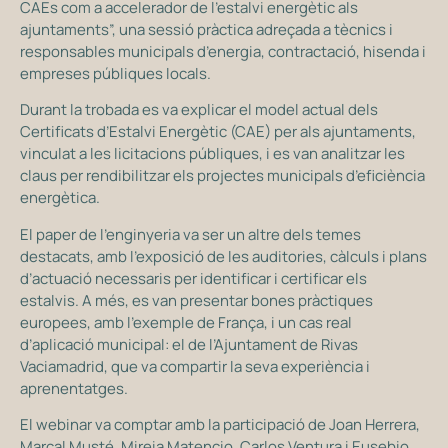
CAEs com a accelerador de l’estalvi energètic als
ajuntaments”, una sessió pràctica adreçada a tècnics i
responsables municipals d’energia, contractació, hisenda i
empreses públiques locals.
Durant la trobada es va explicar el model actual dels
Certificats d’Estalvi Energètic (CAE) per als ajuntaments,
vinculat a les licitacions públiques, i es van analitzar les
claus per rendibilitzar els projectes municipals d’eficiència
energètica.
El paper de l’enginyeria va ser un altre dels temes
destacats, amb l’exposició de les auditories, càlculs i plans
d’actuació necessaris per identificar i certificar els
estalvis. A més, es van presentar bones pràctiques
europees, amb l’exemple de França, i un cas real
d’aplicació municipal: el de l’Ajuntament de Rivas
Vaciamadrid, que va compartir la seva experiència i
aprenentatges.
El webinar va comptar amb la participació de Joan Herrera,
Marçal Musté, Mireia Matencio, Carlos Ventura i Eusebio