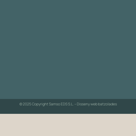
© 2025 Copyright Samso EDS S.L. – Disseny web
batzolades