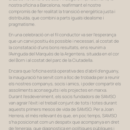
nostra oficina a Barcelona, reafirmant el nostre
compromís de fer realitat la transició energètica justa i
distribuïda, que combini a parts iguals idealisme i
pragmatisme.
En una celebració on el fil conductor va ser l’esperança
que un canvi positiu és possible i necessari, al costat de
la constatació d’uns bons resultats, ens reunim a
l’Avinguda del Marquès de la Argentera, situada en el cor
del Born i al costat del parc de la Ciutadella.
Encara que l’oficina està operativa des d’abril d’enguany,
la inauguració ha servit com a lloc de trobada per a reunir
els nostres companys, socis i amics, i poder compartir els
assoliments aconseguits i els projectes en marxa.
Durant l’esdeveniment, els socis fundadors de SAMSO
van agrair l’èxit i el treball conjunt de tots i totes durant
aquests primers mesos de vida de SAMSO. Per a Joan
Herrera, el més rellevant és que, en poc temps, SAMSO
s’ha posicionat com un despatx que acompanya en dret
de l’energia, que diagnostica en polítiques públiques i