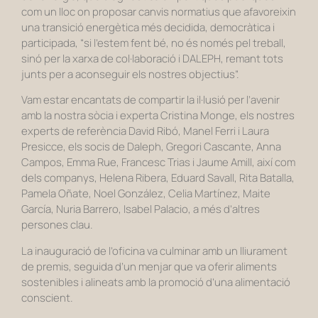
com un lloc on proposar canvis normatius que afavoreixin
una transició energètica més decidida, democràtica i
participada, “si l’estem fent bé, no és només pel treball,
sinó per la xarxa de col·laboració i DALEPH, remant tots
junts per a aconseguir els nostres objectius”.
Vam estar encantats de compartir la il·lusió per l’avenir
amb la nostra sòcia i experta Cristina Monge, els nostres
experts de referència David Ribó, Manel Ferri i Laura
Presicce, els socis de Daleph, Gregori Cascante, Anna
Campos, Emma Rue, Francesc Trias i Jaume Amill, així com
dels companys, Helena Ribera, Eduard Savall, Rita Batalla,
Pamela Oñate, Noel González, Celia Martínez, Maite
García, Nuria Barrero, Isabel Palacio, a més d’altres
persones clau.
La inauguració de l’oficina va culminar amb un lliurament
de premis, seguida d’un menjar que va oferir aliments
sostenibles i alineats amb la promoció d’una alimentació
conscient.