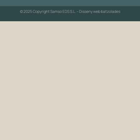
© 2025 Copyright Samso EDS S.L. – Disseny web
batzolades