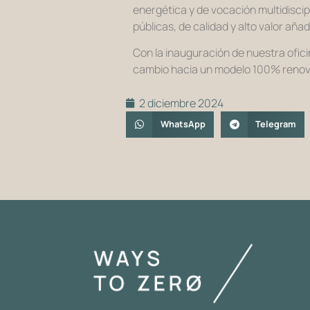
energética y de vocación multidiscip
públicas, de calidad y alto valor añad
Con la inauguración de nuestra ofici
cambio hacia un modelo 100% renovabl
2 diciembre 2024
WhatsApp
Telegram