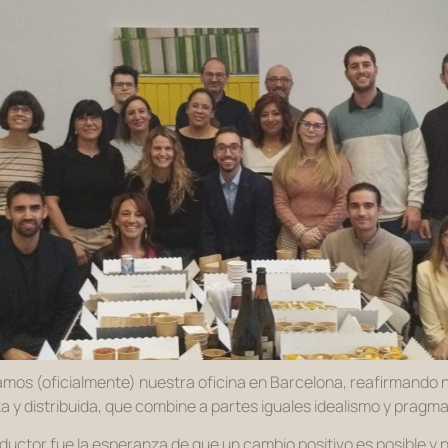
amos (oficialmente) nuestra oficina en Barcelona, reafirmando
sta y distribuida, que combine a partes iguales idealismo y pragm
ductor fue la esperanza de que un cambio positivo es posible y n