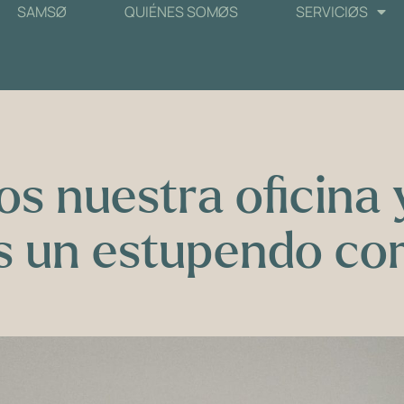
SAMSØ
QUIÉNES SOMØS
SERVICIØS
s nuestra oficina 
 un estupendo co