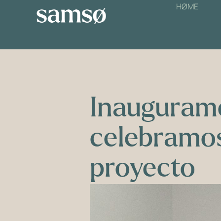
HØME
Inauguramo
celebramos
proyecto