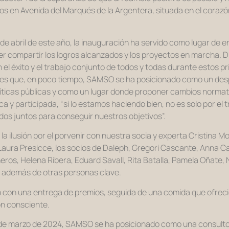
 en Avenida del Marqués de la Argentera, situada en el corazón 
de abril de este año, la inauguración ha servido como lugar de 
r compartir los logros alcanzados y los proyectos en marcha. Du
l éxito y el trabajo conjunto de todos y todas durante estos 
te es que, en poco tiempo, SAMSO se ha posicionado como un 
olíticas públicas y como un lugar donde proponer cambios norma
y participada, “si lo estamos haciendo bien, no es solo por el tr
os juntos para conseguir nuestros objetivos”.
a ilusión por el porvenir con nuestra socia y experta Cristina 
y Laura Presicce, los socios de Daleph, Gregori Cascante, Anna
ros, Helena Ribera, Eduard Savall, Rita Batalla, Pamela Oñate, 
o, además de otras personas clave.
nó con una entrega de premios, seguida de una comida que ofreci
ón consciente.
1 de marzo de 2024, SAMSO se ha posicionado como una consulto