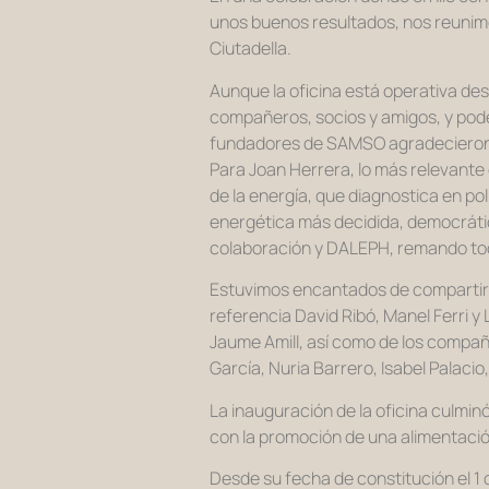
unos buenos resultados, nos reunimos
Ciutadella.
Aunque la oficina está operativa des
compañeros, socios y amigos, y pode
fundadores de SAMSO agradecieron e
Para Joan Herrera, lo más relevan
de la energía, que diagnostica en p
energética más decidida, democrática 
colaboración y DALEPH, remando tod
Estuvimos encantados de compartir l
referencia David Ribó, Manel Ferri 
Jaume Amill, así como de los compañe
García, Nuria Barrero, Isabel Palaci
La inauguración de la oficina culmi
con la promoción de una alimentaci
Desde su fecha de constitución el 