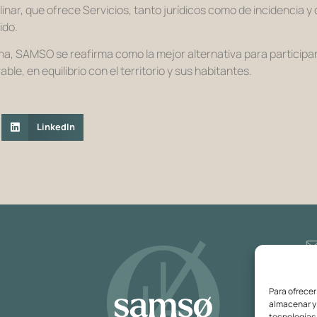
linar, que ofrece Servicios, tanto jurídicos como de incidencia y
ido.
na, SAMSO se reafirma como la mejor alternativa para participar
e, en equilibrio con el territorio y sus habitantes.
LinkedIn
Para ofrecer
almacenar y/
tecnologías