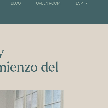
BLOG
GREEN ROOM
ESP
y
mienzo del