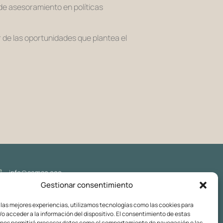
 de asesoramiento en políticas
 de las oportunidades que plantea el
info@samso.eco
Gestionar consentimiento
Síguenos
Av. del Marquès de l'Argentera, 17, Principal 3a, 08003 - Barcelona
 las mejores experiencias, utilizamos tecnologías como las cookies para
o acceder a la información del dispositivo. El consentimiento de estas
AVISO LEGAL
POLÍTICA DE PRIVACIDAD
POLÍTICA DE COOKIES
 nos permitirá procesar datos como el comportamiento de navegación o las