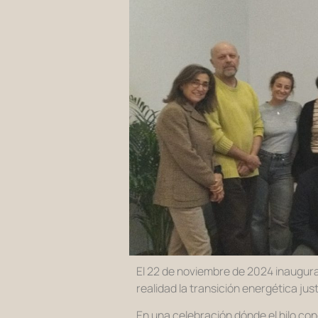
El 22 de noviembre de 2024 inaugur
realidad la transición energética ju
En una celebración dónde el hilo con