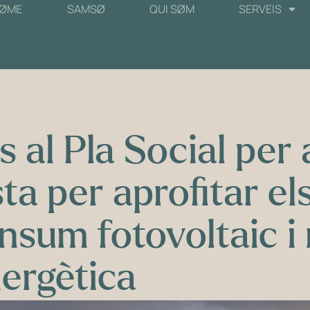
ØME
SAMSØ
QUI SØM
SERVEIS
s al Pla Social per 
ta per aprofitar el
nsum fotovoltaic i 
ergètica