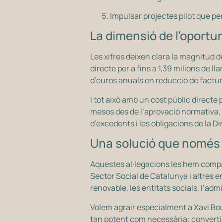
Impulsar projectes pilot que per
La dimensió de l’oportu
Les xifres deixen clara la magnitud d
directe per a fins a 1,39 milions de l
d’euros anuals en reducció de factur
I tot això amb un cost públic direct
mesos des de l’aprovació normativa, 
d’excedents i les obligacions de la D
Una solució que només a
Aquestes al·legacions les hem compar
Sector Social de Catalunya i altres 
renovable, les entitats socials, l’adm
Volem agrair especialment a Xavi Bou 
tan potent com necessària: convertir 