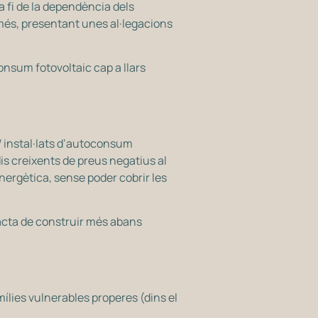
a fi de la dependència dels
 més, presentant unes al·legacions
onsum fotovoltaic cap a llars
W instal·lats d’autoconsum
dis creixents de preus negatius al
energètica, sense poder cobrir les
racta de construir més abans
lies vulnerables properes (dins el