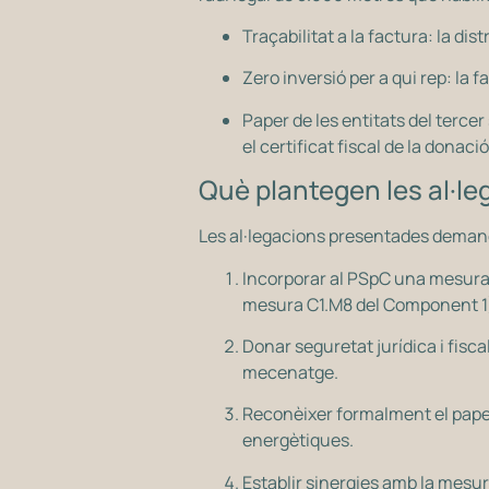
Traçabilitat a la factura: la di
Zero inversió per a qui rep: la
Paper de les entitats del tercer
el certificat fiscal de la donació
Què plantegen les al·le
Les al·legacions presentades demane
Incorporar al PSpC una mesura 
mesura C1.M8 del Component 1
Donar seguretat jurídica i fisc
mecenatge.
Reconèixer formalment el paper 
energètiques.
Establir sinergies amb la mesur