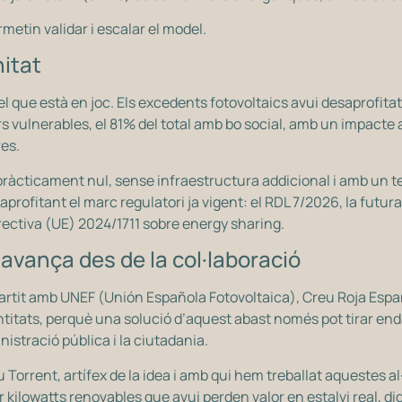
metin validar i escalar el model.
nitat
el que està en joc. Els excedents fotovoltaics avui desaprofitat
lars vulnerables, el 81% del total amb bo social, amb un impacte
es.
e pràcticament nul, sense infraestructura addicional i amb un t
aprofitant el marc regulatori ja vigent: el RDL 7/2026, la fut
irectiva (UE) 2024/1711 sobre energy sharing.
vança des de la col·laboració
tit amb UNEF (Unión Española Fotovoltaica), Creu Roja Espany
entitats, perquè una solució d’aquest abast només pot tirar en
inistració pública i la ciutadania.
Torrent, artífex de la idea i amb qui hem treballat aquestes al
kilowatts renovables que avui perden valor en estalvi real, dig