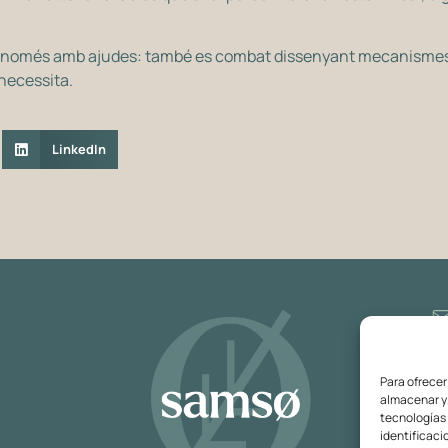
 només amb ajudes: també es combat dissenyant mecanismes in
 necessita.
LinkedIn
Para ofrecer
almacenar y/
tecnologías
identificaci