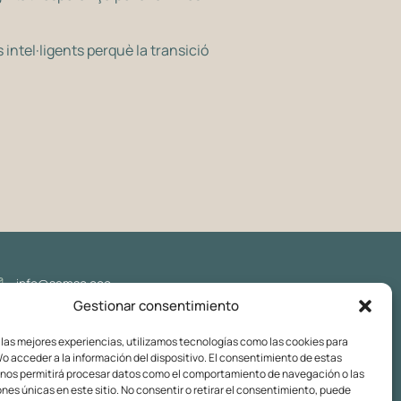
tel·ligents perquè la transició
info@samso.eco
Gestionar consentimiento
Segueix-nos
Av. del Marquès de l'Argentera, 17, Principal 3a, 08003 - Barcelona
 las mejores experiencias, utilizamos tecnologías como las cookies para
o acceder a la información del dispositivo. El consentimiento de estas
AVÍS LEGAL
POLÍTICA DE PRIVACITAT
POLÍTICA DE COOKIES
 nos permitirá procesar datos como el comportamiento de navegación o las
ones únicas en este sitio. No consentir o retirar el consentimiento, puede