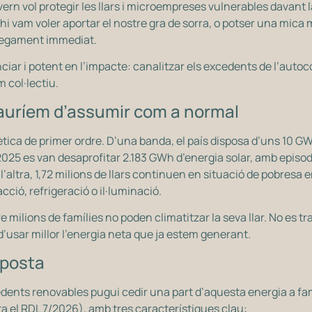
rn vol protegir les llars i microempreses vulnerables davant l
i vam voler aportar el nostre gra de sorra, o potser una mica
legament immediat.
ciar i potent en l’impacte: canalitzar els excedents de l’autoc
 col·lectiu.
auríem d’assumir com a normal
ica de primer ordre. D’una banda, el país disposa d’uns 10 G
l 2025 es van desaprofitar 2.183 GWh d’energia solar, amb episo
l’altra, 1,72 milions de llars continuen en situació de pobresa 
ció, refrigeració o il·luminació.
 milions de famílies no poden climatitzar la seva llar. No es t
 d’usar millor l’energia neta que ja estem generant.
oposta
ents renovables pugui cedir una part d’aquesta energia a famí
ta el RDL 7/2026), amb tres característiques clau: