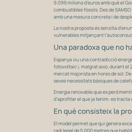
9.099 milions d’euros amb què el Gove
combustibles fòssils. Des de SAMSO h
amb una mesura concreta i de desp
La nostra proposta és senzilla d’enun
vulnerables mitjançant l’autoconsum
Una paradoxa que no h
Espanya viu una contradicció energèt
fotovoltaic i, malgrat això, durant e
mercat majorista en hores de sol. De 
seves necessitats bàsiques de calefac
Energia renovable que es perd mentre
d’aprofitar el que ja tenim: es tracta
En què consisteix la pr
El model permet que qui genera exced
radi legal de 5.000 metres que habili