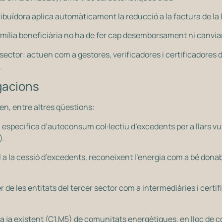
stribuïdora aplica automàticament la reducció a la factura de la 
 família beneficiària no ha de fer cap desemborsament ni canviar
 sector: actuen com a gestores, verificadores i certificadores d
.
gacions
n, entre altres qüestions:
específica d’autoconsum col·lectiu d’excedents per a llars 
).
al a la cessió d’excedents, reconeixent l’energia com a bé donab
de les entitats del tercer sector com a intermediàries i certi
a ja existent (C1.M5) de comunitats energètiques, en lloc de c