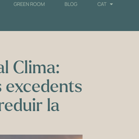
GREEN ROOM
BLOG
CAT
al Clima:
s excedents
reduir la