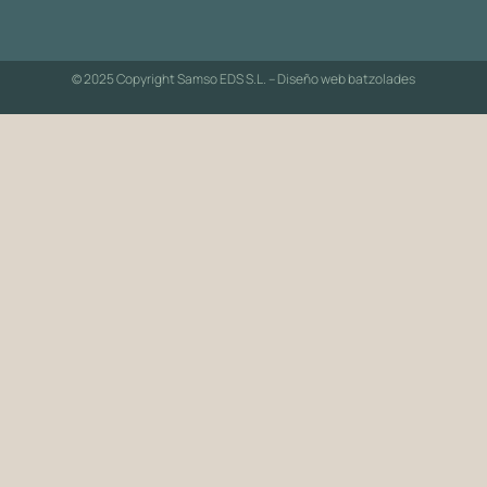
© 2025 Copyright Samso EDS S.L. – Diseño web
batzolades