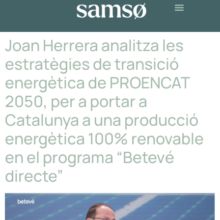
Joan Herrera analitza les
estratègies de transició
energètica de PROENCAT
2050, per a portar a
Catalunya a una producció
energètica 100% renovable
en el programa “Betevé
directe”