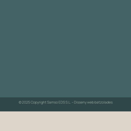
© 2025 Copyright Samso EDS S.L. – Disseny web
batzolades