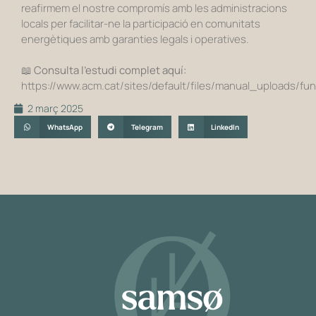
reafirmem el nostre compromís amb les administracions
locals per facilitar-ne la participació en comunitats
energètiques amb garanties legals i operatives.
📖 Consulta l’estudi complet aquí:
https://www.acm.cat/sites/default/files/manual_uploads/f
2 març 2025
WhatsApp
Telegram
LinkedIn