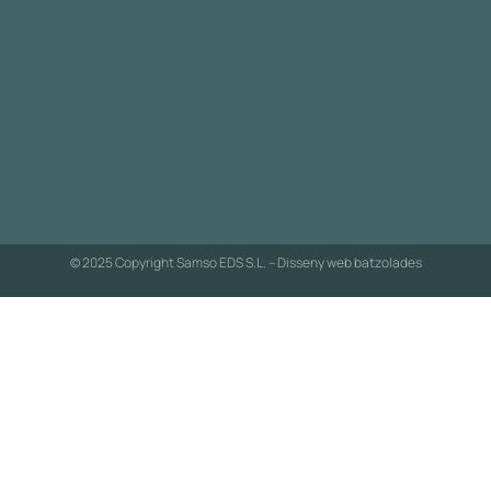
© 2025 Copyright Samso EDS S.L. – Disseny web
batzolades