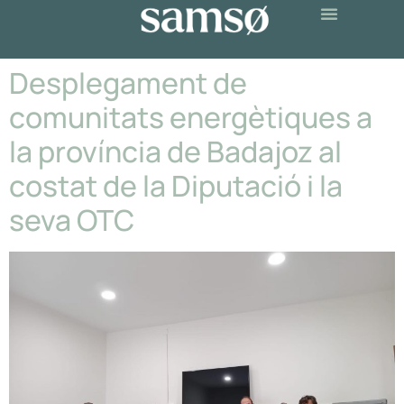
Desplegament de
comunitats energètiques a
la província de Badajoz al
costat de la Diputació i la
seva OTC