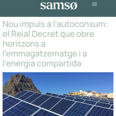
Nou impuls a l’autoconsum:
el Reial Decret que obre
horitzons a
l’emmagatzematge i a
l’energia compartida