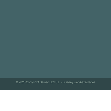
© 2025 Copyright Samso EDS S.L. – Disseny web
batzolades