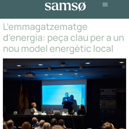
L’emmagatzematge
d’energia: peça clau per a un
nou model energètic local