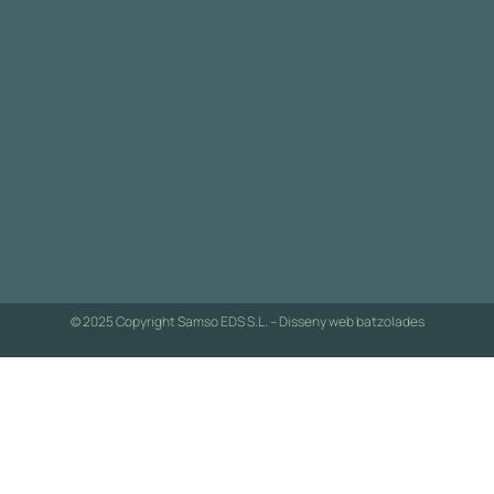
© 2025 Copyright Samso EDS S.L. – Disseny web
batzolades