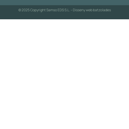
© 2025 Copyright Samso EDS S.L. – Disseny web
batzolades