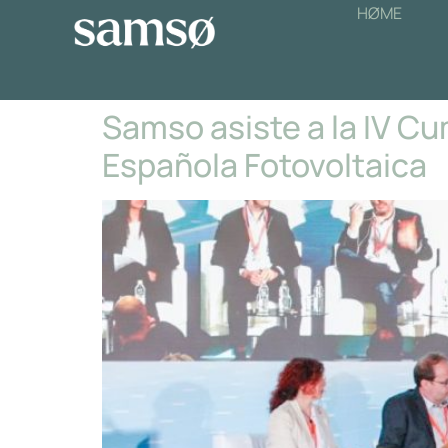
HØME
Samso asiste a la IV 
Española Fotovoltaica