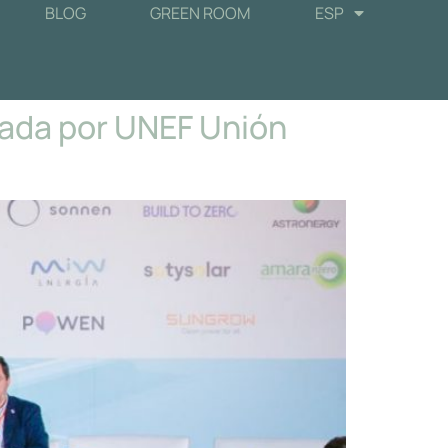
BLOG
GREEN ROOM
ESP
zada por UNEF Unión