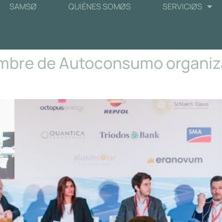
SAMSØ
QUIÉNES SOMØS
SERVICIØS
Cumbre de Autoconsumo organi