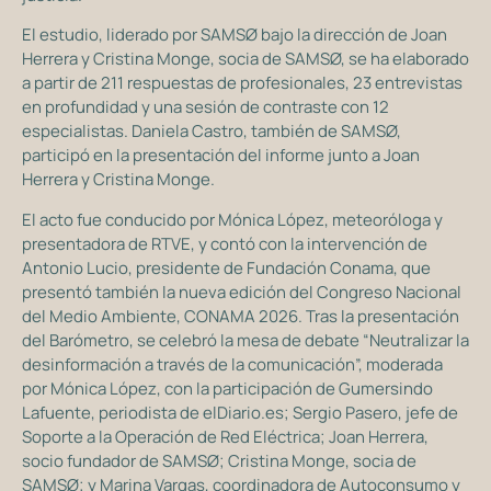
El estudio, liderado por SAMSØ bajo la dirección de Joan
Herrera y Cristina Monge, socia de SAMSØ, se ha elaborado
a partir de 211 respuestas de profesionales, 23 entrevistas
en profundidad y una sesión de contraste con 12
especialistas. Daniela Castro, también de SAMSØ,
participó en la presentación del informe junto a Joan
Herrera y Cristina Monge.
El acto fue conducido por Mónica López, meteoróloga y
presentadora de RTVE, y contó con la intervención de
Antonio Lucio, presidente de Fundación Conama, que
presentó también la nueva edición del Congreso Nacional
del Medio Ambiente, CONAMA 2026. Tras la presentación
del Barómetro, se celebró la mesa de debate “Neutralizar la
desinformación a través de la comunicación”, moderada
por Mónica López, con la participación de Gumersindo
Lafuente, periodista de elDiario.es; Sergio Pasero, jefe de
Soporte a la Operación de Red Eléctrica; Joan Herrera,
socio fundador de SAMSØ; Cristina Monge, socia de
SAMSØ; y Marina Vargas, coordinadora de Autoconsumo y