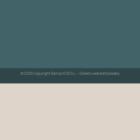
© 2025 Copyright Samso EDS S.L. – Diseño web
batzolades