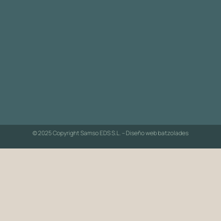
© 2025 Copyright Samso EDS S.L. – Diseño web
batzolades