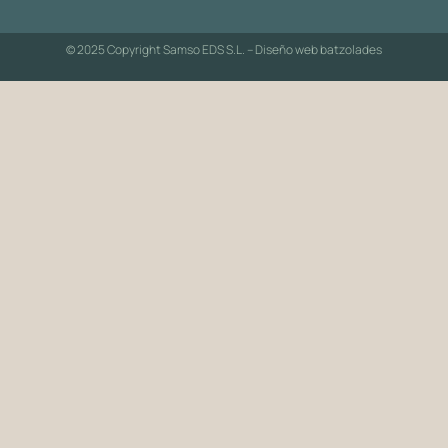
© 2025 Copyright Samso EDS S.L. – Diseño web
batzolades