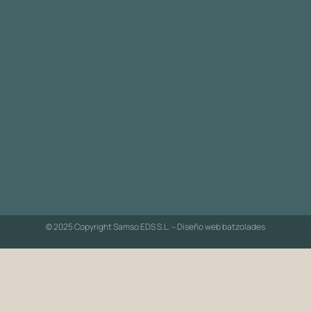
© 2025 Copyright Samso EDS S.L. – Diseño web
batzolades