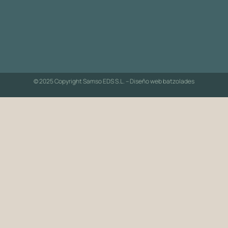
© 2025 Copyright Samso EDS S.L. – Diseño web
batzolades