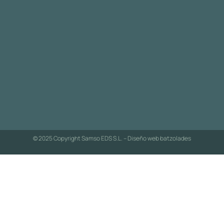
© 2025 Copyright Samso EDS S.L. – Diseño web
batzolades