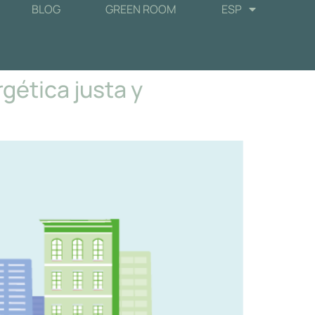
BLOG
GREEN ROOM
ESP
gética justa y