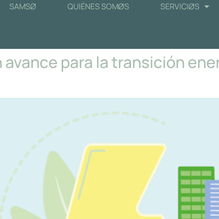
SAMSØ
QUIÉNES SOMØS
SERVICIØS
 avance para la transición ener